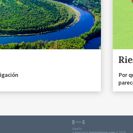
Rie
rigación
Por q
parec
Diseño
y ingeniería
baturingroup.com
© 2018