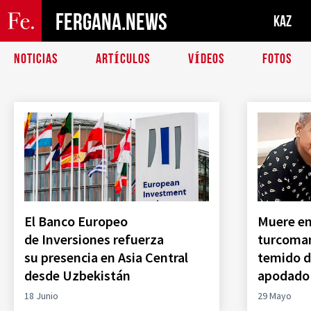
FERGANA.NEWS
KAZ
NOTICIAS
ARTÍCULOS
VÍDEOS
FOTOS
El Banco Europeo
Muere en
de Inversiones refuerza
turcoman
su presencia en Asia Central
temido d
desde Uzbekistán
apodado
18 Junio
29 Mayo