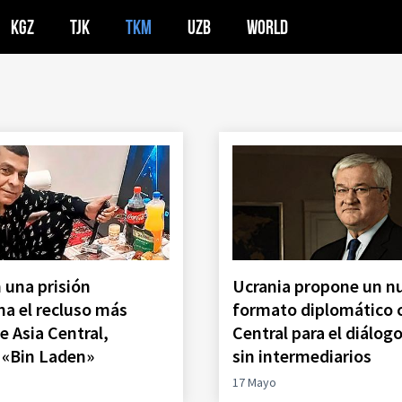
KGZ
TJK
TKM
UZB
WORLD
 una prisión
Ucrania propone un n
a el recluso más
formato diplomático 
e Asia Central,
Central para el diálog
 «Bin Laden»
sin intermediarios
17 Mayo