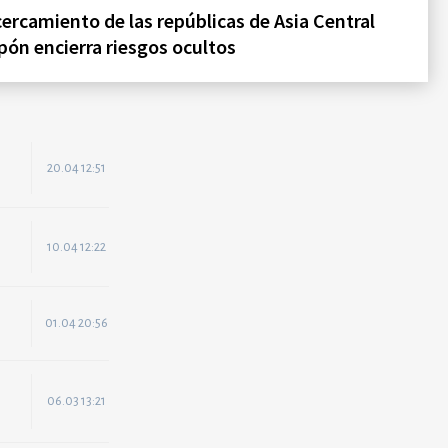
cercamiento de las repúblicas de Asia Central
pón encierra riesgos ocultos
20.04 12:51
10.04 12:22
01.04 20:56
06.03 13:21