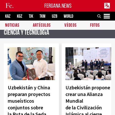
FERGANA.NEWS
KAZ
KGZ
TJK
TKM
UZB
WORLD
NOTICIAS
ARTÍCULOS
VÍDEOS
FOTOS
Ciencia y tecnología
Uzbekistán y China
Uzbekistán propone
preparan proyectos
crear una Alianza
museísticos
Mundial
conjuntos sobre
de la Civilización
la Ruta de la Seda
Islámica al cierre