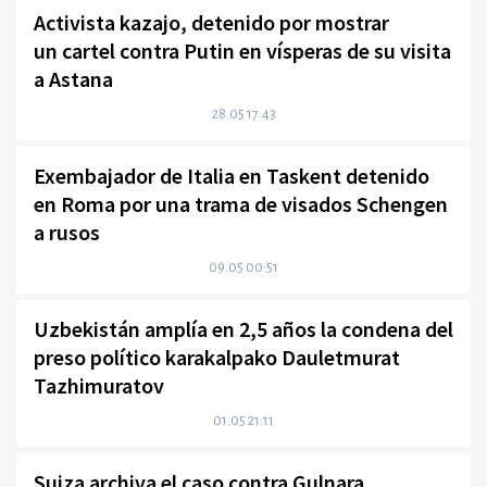
Activista kazajo, detenido por mostrar
un cartel contra Putin en vísperas de su visita
a Astana
28.05 17:43
Exembajador de Italia en Taskent detenido
en Roma por una trama de visados Schengen
a rusos
09.05 00:51
Uzbekistán amplía en 2,5 años la condena del
preso político karakalpako Dauletmurat
Tazhimuratov
01.05 21:11
Suiza archiva el caso contra Gulnara