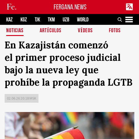
FERGANA.NEWS
KAZ
KGZ
TJK
TKM
UZB
WORLD
NOTICIAS
ARTÍCULOS
VÍDEOS
FOTOS
En Kazajistán comenzó
el primer proceso judicial
bajo la nueva ley que
prohíbe la propaganda LGTB
02.06.26 20:18 MSK