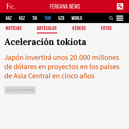
FERGANA.NEWS
KAZ
KGZ
TJK
TKM
UZB
WORLD
NOTICIAS
ARTÍCULOS
VÍDEOS
FOTOS
Aceleración tokiota
Japón invertirá unos 20.000 millones
de dólares en proyectos en los países
de Asia Central en cinco años
23.12.25 19:13 MSK