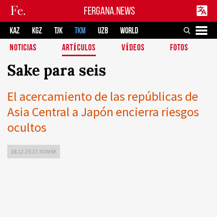
FERGANA.NEWS
KAZ
KGZ
TJK
TKM
UZB
WORLD
NOTICIAS
ARTÍCULOS
VÍDEOS
FOTOS
Sake para seis
El acercamiento de las repúblicas de
Asia Central a Japón encierra riesgos
ocultos
18.12.25 17:30 MSK