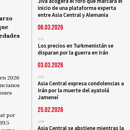
Jiva acogerá el foro que marcará el
inicio de una plataforma experta
entre Asia Central y Alemania
marzo
que
06.03.2026
iedades
13:21
Los precios en Turkmenistán se
disparan por la guerra en Irán
03.03.2026
 en 2026
13:32
Asia Central expresa condolencias a
ancianos
Irán por la muerte del ayatolá
iones
Jameneí
25.02.2026
at por
19,5
14:46
Asia Central se abstiene mientras la