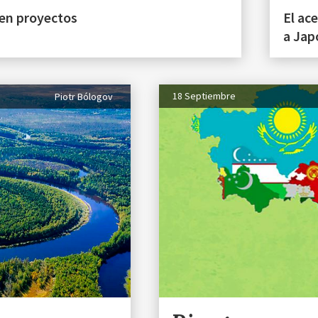
 en proyectos
El ac
a Jap
18 Septiembre
Piotr Bólogov