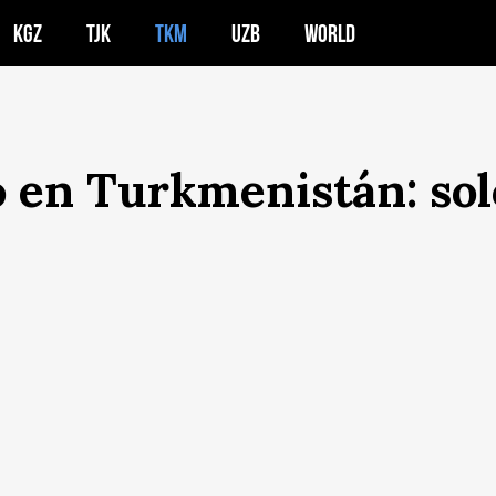
KGZ
TJK
TKM
UZB
WORLD
o en Turkmenistán: sol