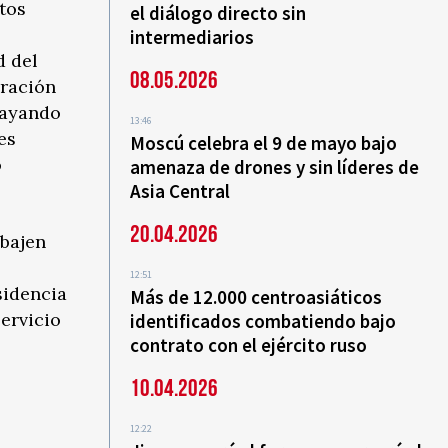
tos
el diálogo directo sin
intermediarios
d del
08.05.2026
eración
brayando
13:46
es
Moscú celebra el 9 de mayo bajo
o
amenaza de drones y sin líderes de
Asia Central
20.04.2026
abajen
12:51
sidencia
Más de 12.000 centroasiáticos
ervicio
identificados combatiendo bajo
contrato con el ejército ruso
10.04.2026
12:22