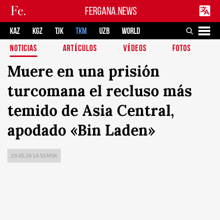
FERGANA.NEWS
KAZ
KGZ
TJK
TKM
UZB
WORLD
NOTICIAS
ARTÍCULOS
VÍDEOS
FOTOS
Muere en una prisión
turcomana el recluso más
temido de Asia Central,
apodado «Bin Laden»
29.05.26 14:55 MSK