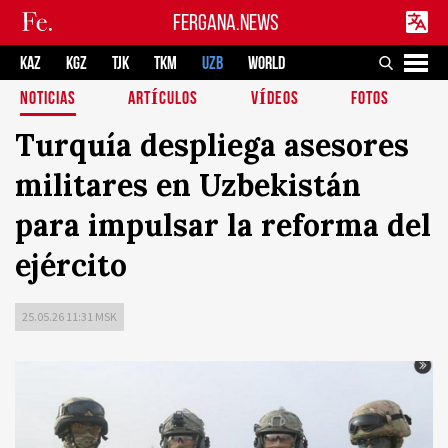
FERGANA.NEWS
KAZ
KGZ
TJK
TKM
UZB
WORLD
NOTICIAS
ARTÍCULOS
VÍDEOS
FOTOS
Turquía despliega asesores
militares en Uzbekistán
para impulsar la reforma del
ejército
25.05.26 11:31 MSK