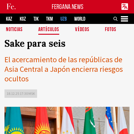
FERGANA.NEWS
KAZ
KGZ
TJK
TKM
UZB
WORLD
NOTICIAS
ARTÍCULOS
VÍDEOS
FOTOS
Sake para seis
El acercamiento de las repúblicas de
Asia Central a Japón encierra riesgos
ocultos
18.12.25 17:30 MSK