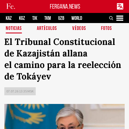
FERGANA.NEWS
KAZ
KGZ
TJK
TKM
UZB
WORLD
NOTICIAS
ARTÍCULOS
VÍDEOS
FOTOS
El Tribunal Constitucional
de Kazajistán allana
el camino para la reelección
de Tokáyev
07.07.26 13:35 MSK