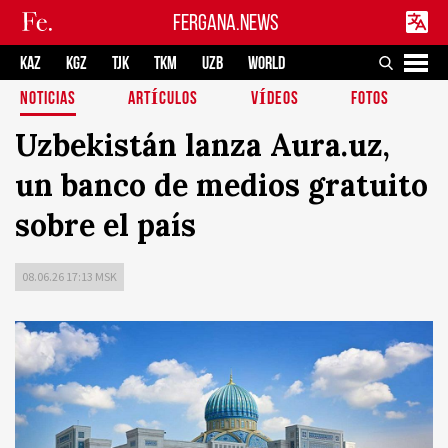
FERGANA.NEWS
KAZ
KGZ
TJK
TKM
UZB
WORLD
NOTICIAS
ARTÍCULOS
VÍDEOS
FOTOS
Uzbekistán lanza Aura.uz,
un banco de medios gratuito
sobre el país
08.06.26 17:13 MSK