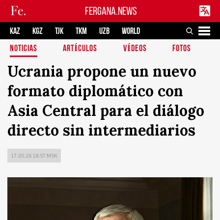
FERGANA.NEWS
KAZ
KGZ
TJK
TKM
UZB
WORLD
NOTICIAS
ARTÍCULOS
VÍDEOS
FOTOS
Ucrania propone un nuevo
formato diplomático con
Asia Central para el diálogo
directo sin intermediarios
17.05.26 18:57 MSK