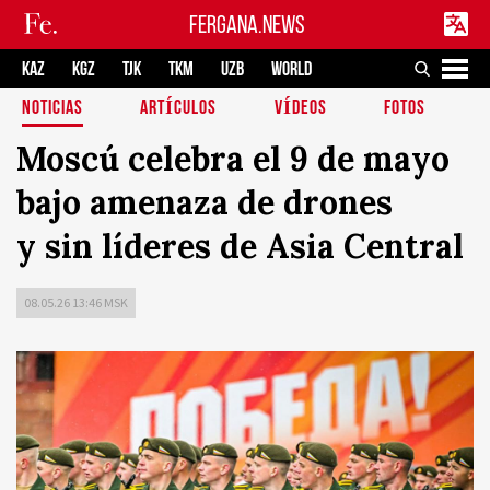
FERGANA.NEWS
KAZ
KGZ
TJK
TKM
UZB
WORLD
NOTICIAS
ARTÍCULOS
VÍDEOS
FOTOS
Moscú celebra el 9 de mayo
bajo amenaza de drones
y sin líderes de Asia Central
08.05.26 13:46 MSK