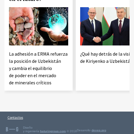
La adhesión a ERMA refuerza
¿Qué hay detrás de la visit
la posición de Uzbekistán
de Kiriyenko a Uzbekistán
y cambia el equilibrio
de poder en el mercado
de minerales críticos
Contactos
Diseño
Desarrollo
devep.pro
y ingeniería
baturingroup.com
© 2018