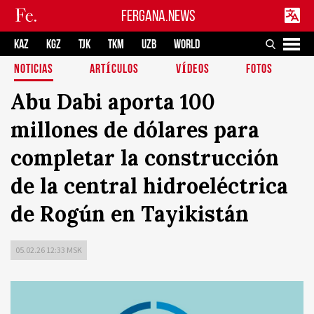
FERGANA.NEWS
KAZ
KGZ
TJK
TKM
UZB
WORLD
NOTICIAS
ARTÍCULOS
VÍDEOS
FOTOS
Abu Dabi aporta 100
millones de dólares para
completar la construcción
de la central hidroeléctrica
de Rogún en Tayikistán
05.02.26 12:33 MSK