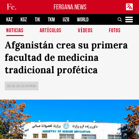
FERGANA.NEWS
KAZ
KGZ
TJK
TKM
UZB
WORLD
NOTICIAS
ARTÍCULOS
VÍDEOS
FOTOS
Afganistán crea su primera
facultad de medicina
tradicional profética
03.02.26 16:30 MSK