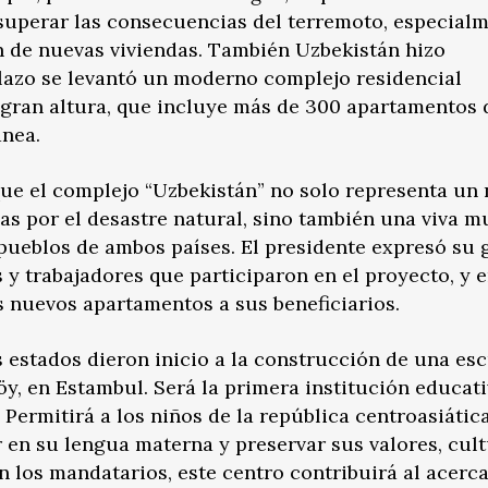
superar las consecuencias del terremoto, especial
ón de nuevas viviendas. También Uzbekistán hizo
plazo se levantó un moderno complejo residencial
 gran altura, que incluye más de 300 apartamentos
ánea.
que el complejo “Uzbekistán” no solo representa un
das por el desastre natural, sino también una viva m
 pueblos de ambos países. El presidente expresó su 
s y trabajadores que participaron en el proyecto, y 
s nuevos apartamentos a sus beneficiarios.
 estados dieron inicio a la construcción de una es
öy, en Estambul. Será la primera institución educat
 Permitirá a los niños de la república centroasiátic
 en su lengua materna y preservar sus valores, cul
n los mandatarios, este centro contribuirá al acer