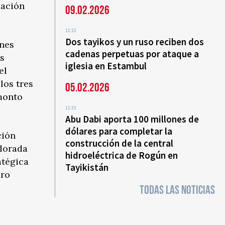
cación
09.02.2026
12:32
Dos tayikos y un ruso reciben dos
nes
cadenas perpetuas por ataque a
es
iglesia en Estambul
el
los tres
05.02.2026
 monto
12:33
Abu Dabi aporta 100 millones de
dólares para completar la
ción
construcción de la central
alorada
hidroeléctrica de Rogún en
atégica
Tayikistán
ero
TODAS LAS NOTICIAS