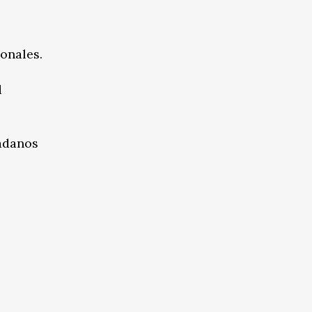
onales.
d
dadanos