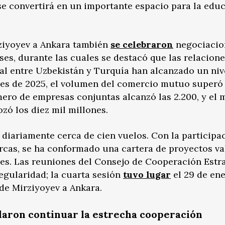
se convertirá en un importante espacio para la edu
rziyoyev a Ankara también
se celebraron
negociacio
íses, durante las cuales se destacó que las relacion
al entre Uzbekistán y Turquía han alcanzado un niv
les de 2025, el volumen del comercio mutuo superó 
mero de empresas conjuntas alcanzó las 2.200, y el
ozó los diez mil millones.
 diariamente cerca de cien vuelos. Con la participa
urcas, se ha conformado una cartera de proyectos v
res. Las reuniones del Consejo de Cooperación Estr
regularidad; la cuarta sesión
tuvo lugar
el 29 de en
 de Mirziyoyev a Ankara.
daron continuar la estrecha cooperación