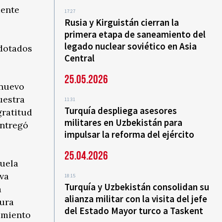
mente
17:27
Rusia y Kirguistán cierran la
primera etapa de saneamiento del
legado nuclear soviético en Asia
 dotados
Central
25.05.2026
 nuevo
uestra
11:31
Turquía despliega asesores
gratitud
militares en Uzbekistán para
entregó
impulsar la reforma del ejército
25.04.2026
cuela
iva
18:15
Turquía y Uzbekistán consolidan su
a
alianza militar con la visita del jefe
tura
del Estado Mayor turco a Taskent
camiento