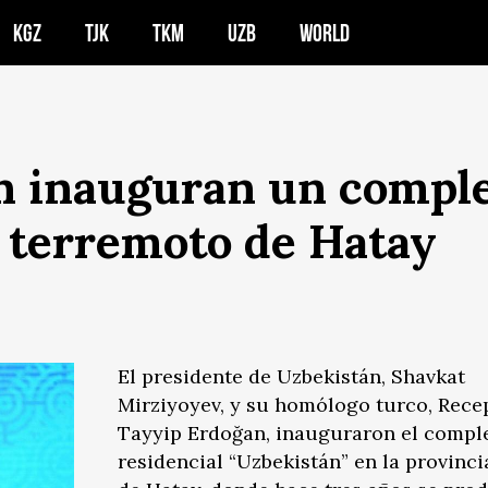
KGZ
TJK
TKM
UZB
WORLD
 inauguran un complej
l terremoto de Hatay
El presidente de Uzbekistán, Shavkat
Mirziyoyev, y su homólogo turco, Rece
Tayyip Erdoğan, inauguraron el compl
residencial “Uzbekistán” en la provinci