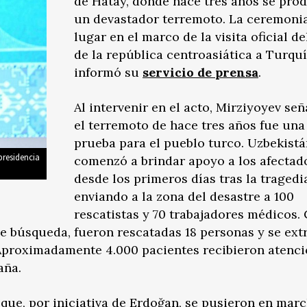
de Hatay, donde hace tres años se pro
un devastador terremoto. La ceremoni
lugar en el marco de la visita oficial de
de la república centroasiática a Turquí
informó su
servicio de prensa
.
Al intervenir en el acto, Mirziyoyev se
el terremoto de hace tres años fue una
prueba para el pueblo turco. Uzbekist
presidencia
comenzó a brindar apoyo a los afectad
desde los primeros días tras la tragedi
enviando a la zona del desastre a 100
rescatistas y 70 trabajadores médicos
e búsqueda, fueron rescatadas 18 personas y se ext
Aproximadamente 4.000 pacientes recibieron atenc
aña.
que, por iniciativa de Erdoğan, se pusieron en mar