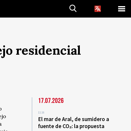
o residencial
17.07.2026
p
11:16
ejo
El mar de Aral, de sumidero a
a
fuente de CO₂: la propuesta