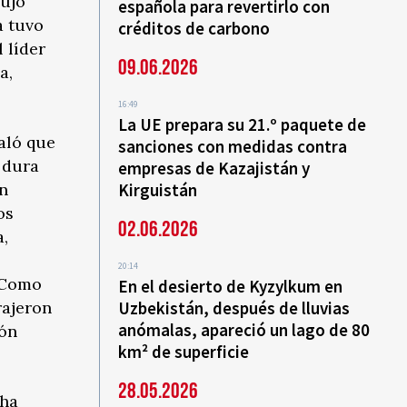
dujo
española para revertirlo con
a tuvo
créditos de carbono
l líder
09.06.2026
a,
16:49
La UE prepara su 21.º paquete de
ñaló que
sanciones con medidas contra
 dura
empresas de Kazajistán y
án
Kirguistán
os
02.06.2026
a,
20:14
. Como
En el desierto de Kyzylkum en
rajeron
Uzbekistán, después de lluvias
anómalas, apareció un lago de 80
ión
km² de superficie
28.05.2026
cha