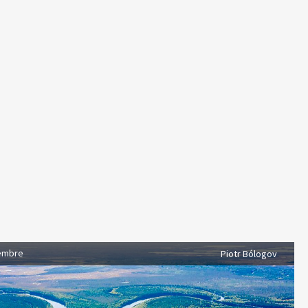
embre
Piotr Bólogov