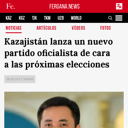
FERGANA.NEWS
KAZ
KGZ
TJK
TKM
UZB
WORLD
NOTICIAS
ARTÍCULOS
VÍDEOS
FOTOS
Kazajistán lanza un nuevo
partido oficialista de cara
a las próximas elecciones
08.05.26 17:58 MSK